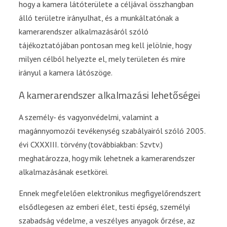
hogy a kamera látóterülete a céljával összhangban
álló területre irányulhat, és a munkáltatónak a
kamerarendszer alkalmazásáról szóló
tájékoztatójában pontosan meg kell jelölnie, hogy
milyen célból helyezte el, mely területen és mire
irányul a kamera látószöge.
A kamerarendszer alkalmazási lehetőségei
A személy- és vagyonvédelmi, valamint a
magánnyomozói tevékenység szabályairól szóló 2005.
évi CXXXIII. törvény (továbbiakban: Szvtv.)
meghatározza, hogy mik lehetnek a kamerarendszer
alkalmazásának esetkörei.
Ennek megfelelően elektronikus megfigyelőrendszert
elsődlegesen az emberi élet, testi épség, személyi
szabadság védelme, a veszélyes anyagok őrzése, az