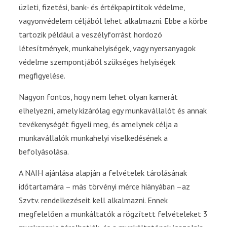
üzleti, fizetési, bank- és értékpapírtitok védelme,
vagyonvédelem céljából lehet alkalmazni. Ebbe a körbe
tartozik például a veszélyforrást hordozó
létesítmények, munkahelyiségek, vagy nyersanyagok
védelme szempontjából szükséges helyiségek
megfigyelése.
Nagyon fontos, hogy nem lehet olyan kamerát
elhelyezni, amely kizárólag egy munkavállalót és annak
tevékenységét figyeli meg, és amelynek célja a
munkavállalók munkahelyi viselkedésének a
befolyásolása.
A NAIH ajánlása alapján a felvételek tárolásának
időtartamára – más törvényi mérce hiányában –az
Szvtv. rendelkezéseit kell alkalmazni. Ennek
megfelelően a munkáltatók a rögzített felvételeket 3