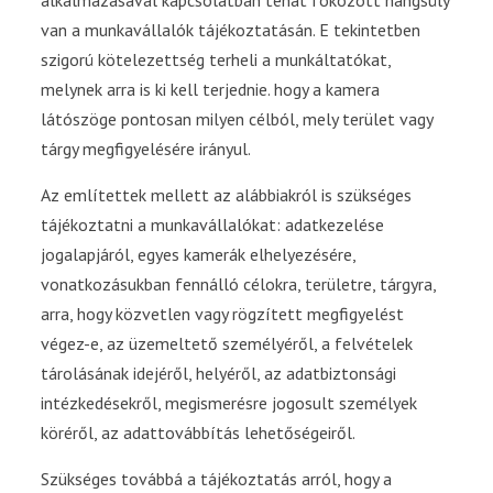
alkalmazásával kapcsolatban tehát fokozott hangsúly
van a munkavállalók tájékoztatásán. E tekintetben
szigorú kötelezettség terheli a munkáltatókat,
melynek arra is ki kell terjednie. hogy a kamera
látószöge pontosan milyen célból, mely terület vagy
tárgy megfigyelésére irányul.
Az említettek mellett az alábbiakról is szükséges
tájékoztatni a munkavállalókat: adatkezelése
jogalapjáról, egyes kamerák elhelyezésére,
vonatkozásukban fennálló célokra, területre, tárgyra,
arra, hogy közvetlen vagy rögzített megfigyelést
végez-e, az üzemeltető személyéről, a felvételek
tárolásának idejéről, helyéről, az adatbiztonsági
intézkedésekről, megismerésre jogosult személyek
köréről, az adattovábbítás lehetőségeiről.
Szükséges továbbá a tájékoztatás arról, hogy a