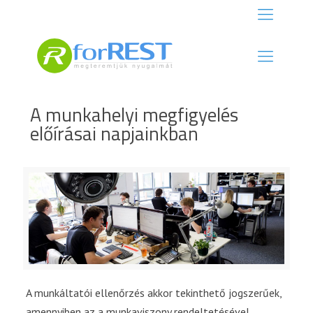
A munkahelyi megfigyelés
előírásai napjainkban
A munkáltatói ellenőrzés akkor tekinthető jogszerűek,
amennyiben az a munkaviszony rendeltetésével