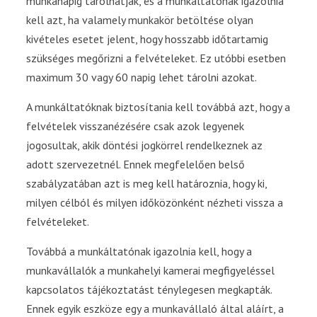
munkanapig tárolhatják, és a munkáltatónak igazolnia
kell azt, ha valamely munkakör betöltése olyan
kivételes esetet jelent, hogy hosszabb időtartamig
szükséges megőrizni a felvételeket. Ez utóbbi esetben
maximum 30 vagy 60 napig lehet tárolni azokat.
A munkáltatóknak biztosítania kell továbbá azt, hogy a
felvételek visszanézésére csak azok legyenek
jogosultak, akik döntési jogkörrel rendelkeznek az
adott szervezetnél. Ennek megfelelően belső
szabályzatában azt is meg kell határoznia, hogy ki,
milyen célból és milyen időközönként nézheti vissza a
felvételeket.
Továbbá a munkáltatónak igazolnia kell, hogy a
munkavállalók a munkahelyi kamerai megfigyeléssel
kapcsolatos tájékoztatást ténylegesen megkapták.
Ennek egyik eszköze egy a munkavállaló által aláírt, a