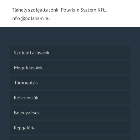
Tárhely szolgáltatónk: Polaris-n System Kft.,
info@polaris-n.hu
Szolgáltatásaink
Megoldásaink
Támogatás
Referenciák
Bejegyzések
Képgaléria