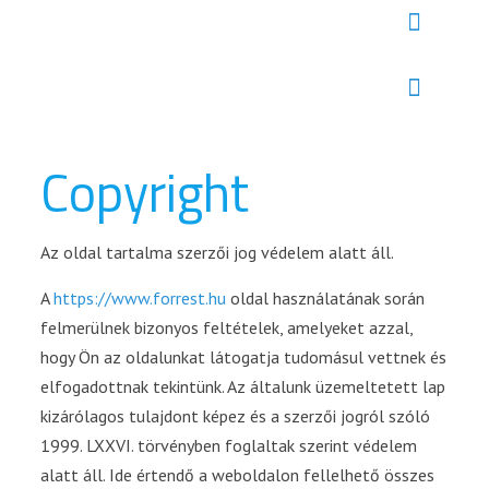
Copyright
Az oldal tartalma szerzői jog védelem alatt áll.
A
https://www.forrest.hu
oldal használatának során
felmerülnek bizonyos feltételek, amelyeket azzal,
hogy Ön az oldalunkat látogatja tudomásul vettnek és
elfogadottnak tekintünk. Az általunk üzemeltetett lap
kizárólagos tulajdont képez és a szerzői jogról szóló
1999. LXXVI. törvényben foglaltak szerint védelem
alatt áll. Ide értendő a weboldalon fellelhető összes