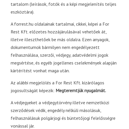
tartalom (leírások, fotók és a képi megjelenítés teljes
eszköztára).
A forrest.hu oldalainak tartalmai, cikkei, képei a For
Rest Kft. előzetes hozzájárulásával vehetőek át,
illetve illeszthetőek be más oldalra. Ezen anyagok,
dokumentumok bármilyen nem engedélyezett
felhasználása, szerzői, védjegy, adatvédelmi jogok
megsértése, és egyéb jogellenes cselekmények alapján
kártérítést vonhat maga után.
Az alábbi megjelölés a For Rest Kft. kizárólagos
jogosultságát képezik:
Megteremtjük nyugalmát.
A védjegyeket a védjegytörvény illetve nemzetközi
szerződések védik, engedély nélküli másolásuk,
felhasználásuk polgárjogi és büntetőjogi felelősségre
vonással jár.