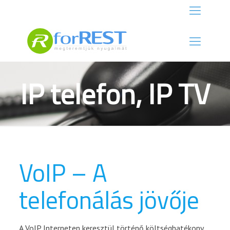
IP telefon, IP TV
VoIP – A
telefonálás jövője
A VoIP Interneten keresztül történő költséghatékony