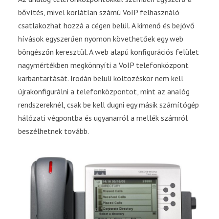
bővítés, mivel korlátlan számú VoIP felhasználó
csatlakozhat hozzá a cégen belül. A kimenő és bejövő
hívások egyszerűen nyomon követhetőek egy web
böngészőn keresztül. A web alapú konfigurációs felület
nagymértékben megkönnyíti a VoIP telefonközpont
karbantartását. Irodán belüli költözéskor nem kell
újrakonfigurálni a telefonközpontot, mint az analóg
rendszereknél, csak be kell dugni egy másik számítógép
hálózati végpontba és ugyanarról a mellék számról
beszélhetnek tovább.