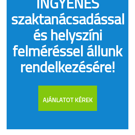
INGYENES
szaktanácsadással
és helyszíni
felméréssel állunk
rendelkezésére!
AJÁNLATOT KÉREK