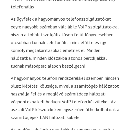
telefonálás
Az ügyfelek a hagyományos telefonszolgáltatókat
egyre nagyobb számban váltják le VoIP szolgáltatokra,
hiszen a többletszolgáltatáson felül lényegesebben
olcsóbban tudnak telefonálni, mint előtte és így
komoly megtakarításokat érhetnek el. Minden
hálózatba, minden időszakba azonos percdíjakkal
tudnak másodperc alapon beszélgetni.
A hagyományos telefon rendszerekkel szemben nincsen
plusz kiépítési költsége, mivel a számítógép hálózatot
használja fel és a meglévő számítógép hálózati
végpontokba kell bedugni VoIP telefon készüléket. Az
asztali VoIP készülékeken egyszerűen áthurkolhatóak a
számítógépek LAN hálózati kábele.
Az analóg telefonközpontokkal szemben egyszerű a