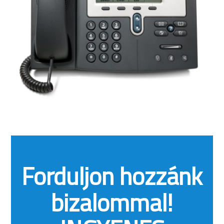
Forduljon hozzánk
bizalommal!