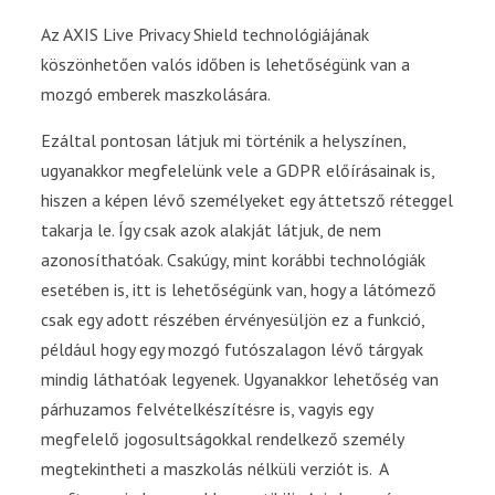
Az AXIS Live Privacy Shield technológiájának
köszönhetően valós időben is lehetőségünk van a
mozgó emberek maszkolására.
Ezáltal pontosan látjuk mi történik a helyszínen,
ugyanakkor megfelelünk vele a GDPR előírásainak is,
hiszen a képen lévő személyeket egy áttetsző réteggel
takarja le. Így csak azok alakját látjuk, de nem
azonosíthatóak. Csakúgy, mint korábbi technológiák
esetében is, itt is lehetőségünk van, hogy a látómező
csak egy adott részében érvényesüljön ez a funkció,
például hogy egy mozgó futószalagon lévő tárgyak
mindig láthatóak legyenek. Ugyanakkor lehetőség van
párhuzamos felvételkészítésre is, vagyis egy
megfelelő jogosultságokkal rendelkező személy
megtekintheti a maszkolás nélküli verziót is. A