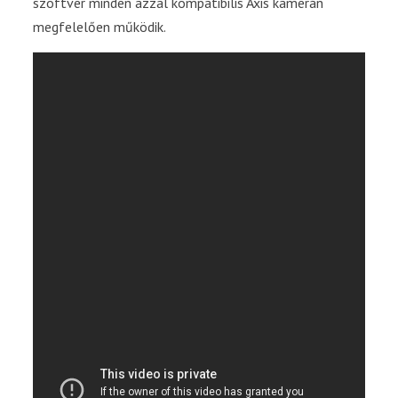
szoftver minden azzal kompatibilis Axis kamerán
megfelelően működik.