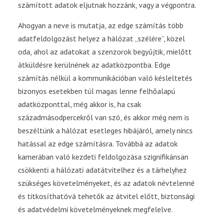
számított adatok eljutnak hozzánk, vagy a végpontra.
Ahogyan a neve is mutatja, az edge számítás több
adatfeldolgozást helyez a hálózat „szélére”, közel
oda, ahol az adatokat a szenzorok begyűjtik, mielőtt
átküldésre kerülnének az adatközpontba. Edge
számítás nélkül a kommunikációban való késleltetés
bizonyos esetekben túl magas lenne felhőalapú
adatközponttal, még akkor is, ha csak
századmásodpercekről van szó, és akkor még nem is
beszéltünk a hálózat esetleges hibájáról, amely nincs
hatással az edge számításra. Továbbá az adatok
kamerában való kezdeti feldolgozása szignifikánsan
csökkenti a hálózati adatátvitelhez és a tárhelyhez
szükséges követelményeket, és az adatok névtelenné
és titkosíthatóvá tehetők az átvitel előtt, biztonsági
és adatvédelmi követelményeknek megfelelve.