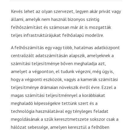
Kevés lehet az olyan szervezet, legyen akár privát vagy
állami, amelyik nem használ bizonyos szintig
felhőszámítást és számosan már át is mozgatták
teljes infrastruktúrájukat felhőalapú modellre.
A felhőszámítás egy vagy több, hatalmas adatközpont
centralizált adatszámításán alapszik, amelyeknek a
számítási teljesítménye bőven meghaladja azt,
amelyet a végponton, el tudunk végezni, még úgy is,
hogy a végponti eszközök, vagyis a kamerák számítási
teljesítménye drámaian növekszik évről évre. Ezzel a
magas számítási teljesítménnyel a korábbiakat
meghaladó képességekre tettünk szert és a
technológia használatával egy tényleges feladat
megoldásának a szűk keresztmetszete sokszor csak a
hálózat sebessége, amelyen keresztül a felhőben